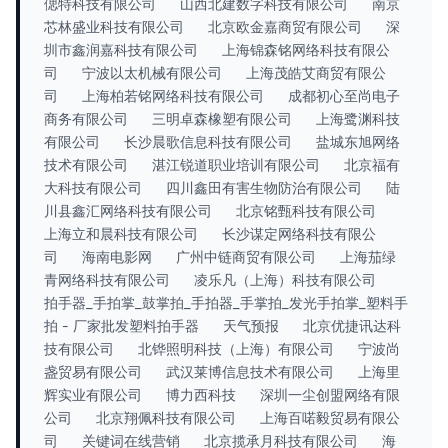
偲特科技有限公司
山西北建数字科技有限公司
南京
芯林盛业科技有限公司
北京欧金嘉商贸有限公司
深
圳市鑫润嘉科技有限公司
上海锦森铭网络科技有限公
司
宁波以太机械有限公司
上海茂皓艾商贸有限公
司
上海柏若铭网络科技有限公司
成都初心至尚电子
商务有限公司
三明卓森橡塑有限公司
上海鹭渊科技
有限公司
长沙晨歌信息科技有限公司
盐城东旭网络
技术有限公司
湛江锐道职业培训有限公司
北京福有
大科技有限公司
四川鑫田有害生物防治有限公司
陆
川县鑫汇网络科技有限公司
北京铭甄科技有限公司
上海立和晨科技有限公司
长沙谋定网络科技有限公
司
海南电影网
广州中链商贸有限公司
上海茄绿
青网络科技有限公司
凌乐凡（上海）科技有限公司
拍手器_手拍掌_鼓掌拍_手拍器_手掌拍_发光手拍掌_塑料手
拍 - 厂家批发塑料拍手器
天气预报
北京优捷讯达科
技有限公司
北铧照明科技（上海）有限公司
宁波尚
盏贸易有限公司
武汉莱博信息技术有限公司
上海里
辉实业有限公司
博力西科技
深圳一尘创盟网络有限
公司
北京翔佩科技有限公司
上海百喏毅贸易有限公
司
关键词在线营销
北京揽承月科技有限公司
海