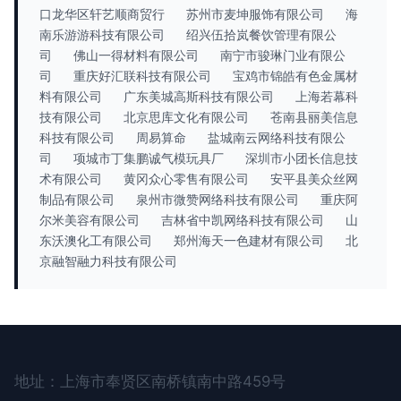
口龙华区轩艺顺商贸行
苏州市麦坤服饰有限公司
海
南乐游游科技有限公司
绍兴伍拾岚餐饮管理有限公
司
佛山一得材料有限公司
南宁市骏琳门业有限公
司
重庆好汇联科技有限公司
宝鸡市锦皓有色金属材
料有限公司
广东美城高斯科技有限公司
上海若幕科
技有限公司
北京思库文化有限公司
苍南县丽美信息
科技有限公司
周易算命
盐城南云网络科技有限公
司
项城市丁集鹏诚气模玩具厂
深圳市小团长信息技
术有限公司
黄冈众心零售有限公司
安平县美众丝网
制品有限公司
泉州市微赞网络科技有限公司
重庆阿
尔米美容有限公司
吉林省中凯网络科技有限公司
山
东沃澳化工有限公司
郑州海天一色建材有限公司
北
京融智融力科技有限公司
地址：上海市奉贤区南桥镇南中路459号